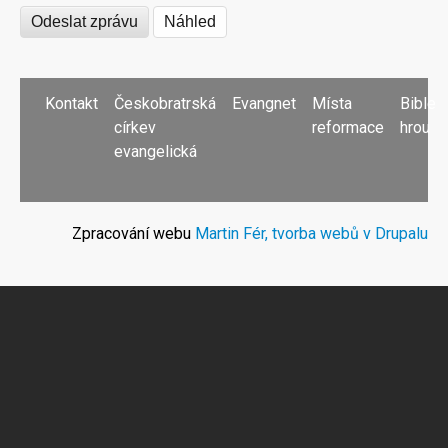
PATIČKA
Kontakt
Českobratrská
Evangnet
Místa
Bible
církev
reformace
hrou
evangelická
Zpracování webu
Martin Fér, tvorba webů v Drupalu