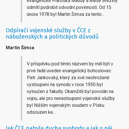
evangelické Františka Matuly a Aleše Březiny
odmítl podrobit odvodní povinnosti. Od 15.
února 1978 byl Martin Šimsa za tento…
Odpírači vojenské služby v ČCE z
náboženských a politických důvodů
Martin Šimsa
V příspěvku pod tímto názvem by měl být v
prvé řadě uveden evangelický bohoslovec
Petr Jankovský, který za své neohrožené
vystoupení na synodu v roce 1950 byl
vyloučen z fakulty. Okamžitě byl povolán na
vojnu, ale pro nenastoupení vojenské služby
byl Nižším vojenským soudem v Písku
odsouzen ke…
Jak ČCE nabyla ducha svobody a jak o něj