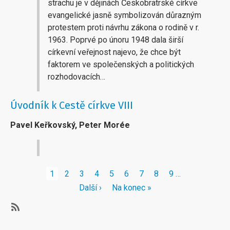
strachu je v dějinách Českobratrské církve
evangelické jasně symbolizován důrazným
protestem proti návrhu zákona o rodině v r.
1963. Poprvé po únoru 1948 dala širší
církevní veřejnost najevo, že chce být
faktorem ve společenských a politických
rozhodovacích…
Úvodník k Cestě církve VIII
Pavel Keřkovský, Peter Morée
Pagination
Aktuální
1
Stránka
2
Stránka
3
Stránka
4
Stránka
5
Stránka
6
Stránka
7
Stránka
8
Stránka
9
…
stránka
Následující
Další ›
Poslední
Na konec »
stránka
stránka
Subscribe