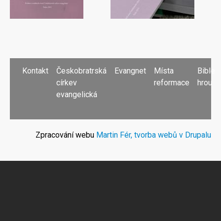
PATIČKA
Kontakt
Českobratrská
Evangnet
Místa
Bible
církev
reformace
hrou
evangelická
Zpracování webu
Martin Fér, tvorba webů v Drupalu