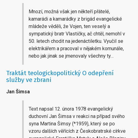
Mnozí, možná však jen někteří přátelé,
kamarádi a kamarádky z brigád evangelické
mládeže věděli, že Vojen, ten veselý a
sympatický bratr Vlastičky, ač chtěl, nemohl v
50. letech chodit na jedenáctiletku. Vyučil se
elektrikářem a pracoval v nějakém komunále,
nebo jak jinak se jmenovaly všechny ty…
Traktát teologickopolitický O odepření
služby ve zbrani
Jan Šimsa
Text napsal 12. února 1978 evangelický
duchovní Jan Šimsa v reakci na případ svého
syna Martina Šimsy (*1959), který se po
vzoru dalších věřících z Českobratrské církve