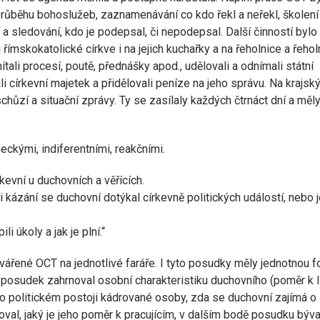
průběhu bohoslužeb, zaznamenávání co kdo řekl a neřekl, školení
 a sledování, kdo je podepsal, či nepodepsal. Další činností bylo
římskokatolické církve i na jejich kuchařky a na řeholnice a řeholn
tali procesí, poutě, přednášky apod., udělovali a odnímali státní
 církevní majetek a přidělovali peníze na jeho správu. Na krajsk
chůzí a situační zprávy. Ty se zasílaly každých čtrnáct dní a měl
eckými, indiferentními, reakčními.
kevní u duchovních a věřících.
 kázání se duchovní dotýkal církevně politických událostí, nebo 
i úkoly a jak je plní.“
vářené OCT na jednotlivé faráře. I tyto posudky měly jednotnou 
posudek zahrnoval osobní charakteristiku duchovního (poměr k 
 o politickém postoji kádrované osoby, zda se duchovní zajímá o
doval, jaký je jeho poměr k pracujícím, v dalším bodě posudku býva