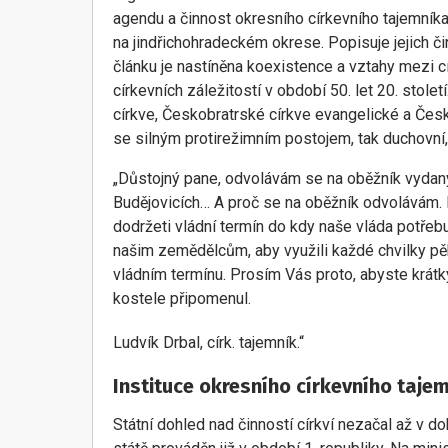
agendu a činnost okresního církevního tajemník
na jindřichohradeckém okrese. Popisuje jejich či
článku je nastíněna koexistence a vztahy mezi 
církevních záležitostí v období 50. let 20. stole
církve, Českobratrské církve evangelické a Česk
se silným protirežimním postojem, tak duchovní, 
„Důstojný pane, odvolávám se na oběžník vyda
Budějovicích… A proč se na oběžník odvolávám. 
dodržeti vládní termín do kdy naše vláda potřeb
našim zemědělcům, aby využili každé chvilky pěk
vládním termínu. Prosím Vás proto, abyste krátk
kostele připomenul.
Ludvík Drbal, círk. tajemník.“
Instituce okresního církevního taje
Státní dohled nad činností církví nezačal až v 