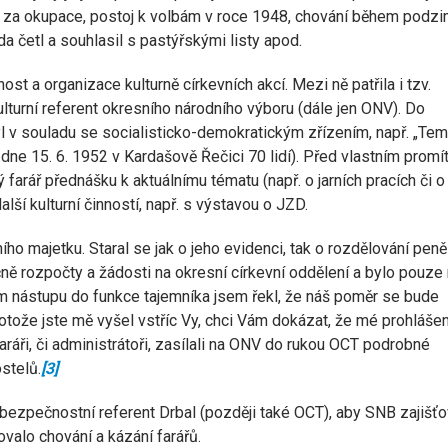
 a za okupace, postoj k volbám v roce 1948, chování během podzi
a četl a souhlasil s pastýřskými listy apod.
t a organizace kulturně církevních akcí. Mezi ně patřila i tzv.
 kulturní referent okresního národního výboru (dále jen ONV). Do
byl v souladu se socialisticko-demokratickým zřízením, např. „Te
o dne 15. 6. 1952 v Kardašově Řečici 70 lidí). Před vlastním promí
farář přednášku k aktuálnímu tématu (např. o jarních pracích či o
lší kulturní činností, např. s výstavou o JZD.
ního majetku. Staral se jak o jeho evidenci, tak o rozdělování pen
čně rozpočty a žádosti na okresní církevní oddělení a bylo pouze
ém nástupu do funkce tajemníka jsem řekl, že náš poměr se bude
 protože jste mě vyšel vstříc Vy, chci Vám dokázat, že mé prohlášen
aráři, či administrátoři, zasílali na ONV do rukou OCT podrobné
stelů.
[3]
í bezpečnostní referent Drbal (později také OCT), aby SNB zajišť
valo chování a kázání farářů.