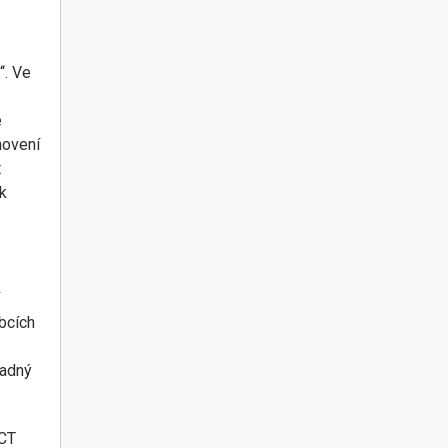
“. Ve
é
novení
t
k
obcích
ladný
OCT