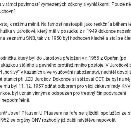
 a v rámci povinností vymezených zákony a vyhláškami. Pouze něk
uchovní.
postoj k režimu měnil. Na farnost nastoupili jako reakční a během l
Pechuška v Jarošově, který měl v posudku z r. 1949 dokonce napsá
byl na seznamu SNB, tak v r. 1950 byl hodnocen kladně a stal se čl
Mošnička, který byl do Jarošova přeložen v r. 1955 z Opařan (po
ukázkou stálého a pevného protiřežimního postoje. V Jarošově 
l „horlivý“ v kázáních a ve vyučování náboženství, nechtěl dovolit
vé stanici při JZD Jarošov. Dokonce si stěžoval OCT, že byl na něj
je mu byl 11. 12. 1957 odňat odborem pro věci církevní rady KNV
unkce, byl uznán vinným a odsouzen pro trestný čin podvracení
ky nepodmíněně.
arář Josef Pfauser. U Pfausera na faře se sjížděli spolužáci ze st
 1952 se orgány ONV rozhodly již další návštěvu nepovolit.