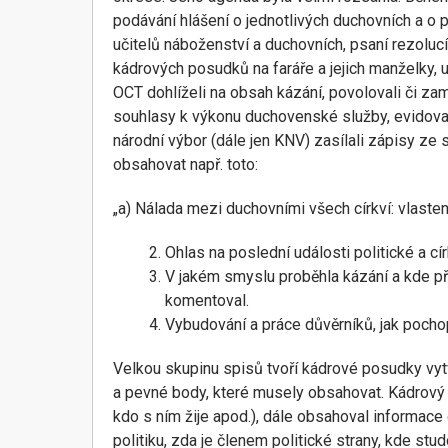
podávání hlášení o jednotlivých duchovních a o 
učitelů náboženství a duchovních, psaní rezolucí
kádrových posudků na faráře a jejich manželky, u 
OCT dohlíželi na obsah kázání, povolovali či zamí
souhlasy k výkonu duchovenské služby, evidovali
národní výbor (dále jen KNV) zasílali zápisy ze s
obsahovat např. toto:
„a) Nálada mezi duchovními všech církví: vlasten
Ohlas na poslední události politické a cír
V jakém smyslu proběhla kázání a kde při
komentoval.
Vybudování a práce důvěrníků, jak pochopil
Velkou skupinu spisů tvoří kádrové posudky vyt
a pevné body, které musely obsahovat. Kádrový 
kdo s ním žije apod.), dále obsahoval informace
politiku, zda je členem politické strany, kde stu