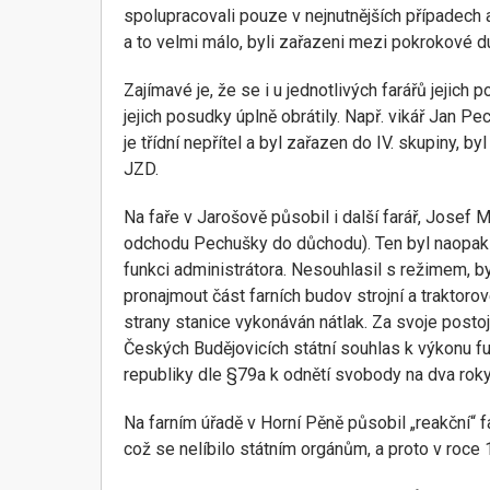
spolupracovali pouze v nejnutnějších případech
a to velmi málo, byli zařazeni mezi pokrokové d
Zajímavé je, že se i u jednotlivých farářů jejich 
jejich posudky úplně obrátily. Např. vikář Jan 
je třídní nepřítel a byl zařazen do IV. skupiny, 
JZD.
Na faře v Jarošově působil i další farář, Josef 
odchodu Pechušky do důchodu). Ten byl naopak 
funkci administrátora. Nesouhlasil s režimem, by
pronajmout část farních budov strojní a traktoro
strany stanice vykonáván nátlak. Za svoje posto
Českých Budějovicích státní souhlas k výkonu f
republiky dle §79a k odnětí svobody na dva ro
Na farním úřadě v Horní Pěně působil „reakční“ f
což se nelíbilo státním orgánům, a proto v roce