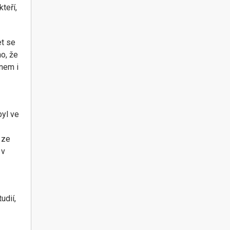
teří,
et se
no, že
enem i
byl ve
 ze
 v
udií,