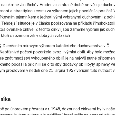
a na okrese Jindřichův Hradec a na straně druhé se věnuje ducho
nnost a strastiplnou cestu za výkonem jejich povolání a poslání. 
církevním tajemníkem a jednotlivými vybranými duchovními z poh
tí. Tehdejší situace je v článku popisována na příkladu římskokatol
oslovenské církve. Z těchto církví jsou záměrně vybráni jak duch
kteří s režimem žili v dobrých vztazích.
ný Diecésním mírovým výborem katolického duchovenstva v Č.
Nepříznivé počasí pozdrželo svoz i výmlat obilí. Aby bylo možn
uje znát množství vykoupeného obilí, je na nejvýš nutné připomen
ného počasí a přičinili se o to aby dodávky obilí byly splněny v
ým proslovem v neděli dne 25. srpna 1957 věřícím tuto nutnost v
mníka
době po únorovém převratu v r. 1948, dozor nad církvemi byl v naš