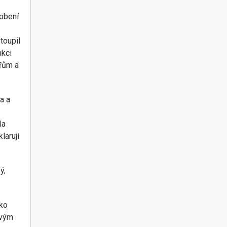
sobení
toupil
nkci
ářům a
a a
la
larují
ý,
oko
ovým