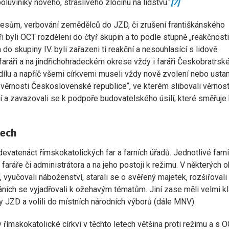
luviníky nového, strašlivého zločinu na lidstvu.“
[7]
ocesům, verbování zemědělců do JZD, či zrušení františkánského
áři byli OCT rozděleni do čtyř skupin a to podle stupně „reakčnosti
a do skupiny IV. byli zařazeni ti reakční a nesouhlasící s lidově
faráři a na jindřichohradeckém okrese vždy i faráři Českobratrsk
ílu a napříč všemi církvemi museli vždy nově zvolení nebo usta
lib věrnosti Československé republice“, ve kterém slibovali věrnos
í a zavazovali se k podpoře budovatelského úsilí, které směřuje 
tech
vatenáct římskokatolických far a farních úřadů. Jednotlivé farní
faráře či administrátora a na jeho postoji k režimu. V některých 
ní, vyučovali náboženství, starali se o svěřený majetek, rozšiřovali
záních se vyjadřovali k ožehavým tématům. Jiní zase měli velmi k
y JZD a volili do místních národních výborů (dále MNV).
ímskokatolické církvi v těchto letech většina proti režimu a s 