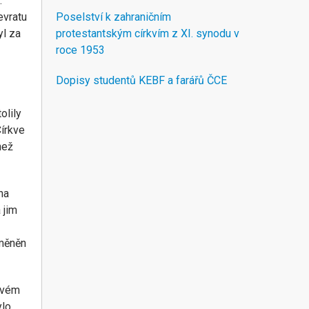
.
evratu
Poselství k zahraničním
yl za
protestantským církvím z XI. synodu v
roce 1953
Dopisy studentů KEBF a farářů ČCE
olily
írkve
než
na
 jim
změněn
 svém
ylo