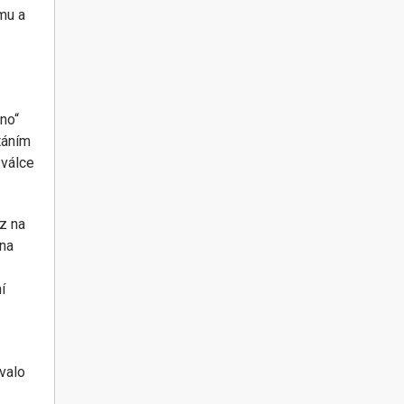
mu a
mno“
táním
 válce
ěz na
 na
í
ovalo