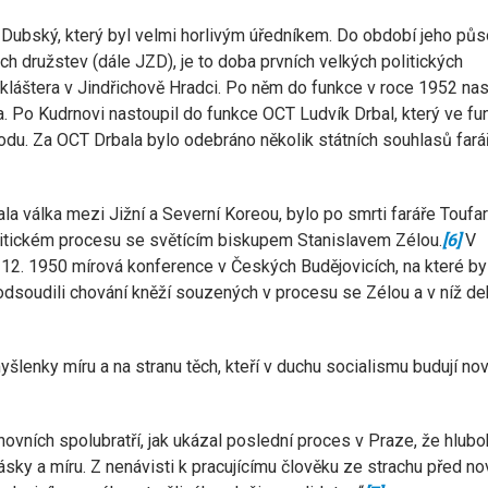
Dubský, který byl velmi horlivým úředníkem. Do období jeho pů
 družstev (dále JZD), je to doba prvních velkých politických
 kláštera v Jindřichově Hradci. Po něm do funkce v roce 1952 nas
a. Po Kudrnovi nastoupil do funkce OCT Ludvík Drbal, který ve fu
hodu. Za OCT Drbala bylo odebráno několik státních souhlasů far
ala válka mezi Jižní a Severní Koreou, bylo po smrti faráře Toufar
itickém procesu se světícím biskupem Stanislavem Zélou.
[6]
V
 12. 1950 mírová konference v Českých Budějovicích, na které by
odsoudili chování kněží souzených v procesu se Zélou a v níž dek
lenky míru a na stranu těch, kteří v duchu socialismu budují nov
hovních spolubratří, jak ukázal poslední proces v Praze, že hlub
ní lásky a míru. Z nenávisti k pracujícímu člověku ze strachu před n