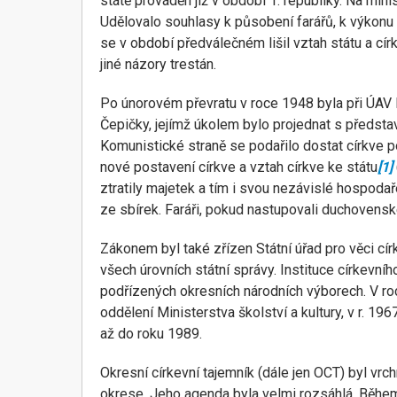
státě prováděn již v období 1. republiky. Na mini
Udělovalo souhlasy k působení farářů, k výkonu
se v období předválečném lišil vztah státu a cí
jiné názory trestán.
Po únorovém převratu v roce 1948 byla při ÚAV 
Čepičky, jejímž úkolem bylo projednat s představ
Komunistické straně se podařilo dostat církve po
nové postavení církve a vztah církve ke státu
[1]
ztratily majetek a tím i svou nezávislé hospodaře
ze sbírek. Faráři, pokud nastupovali duchovenské
Zákonem byl také zřízen Státní úřad pro věci cí
všech úrovních státní správy. Instituce církevníh
podřízených okresních národních výborech. V roc
oddělení Ministerstva školství a kultury, v r. 1
až do roku 1989.
Okresní církevní tajemník (dále jen OCT) byl vrc
okrese. Jeho agenda byla velmi rozsáhlá. Během