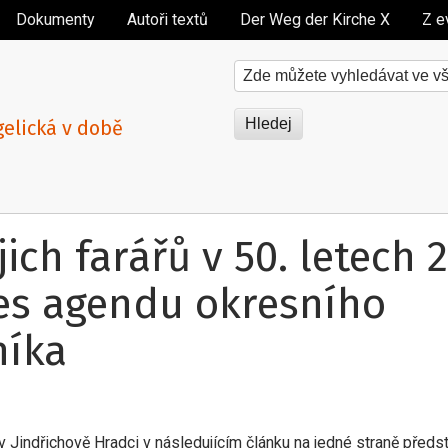
Dokumenty
Autoři textů
Der Weg der Kirche X
Z e
Hledat na tomto webu
gelická v době
jich farářů v 50. letech 2
řes agendu okresního
níka
v Jindřichově Hradci v následujícím článku na jedné straně předs