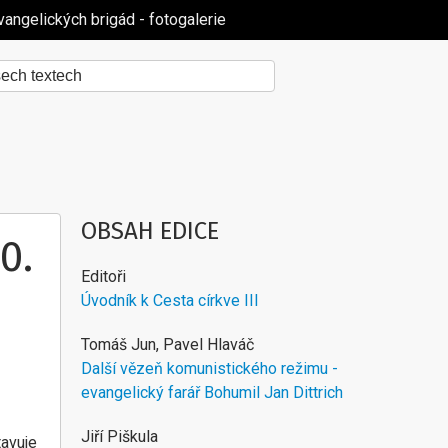
vangelických brigád - fotogalerie
OBSAH EDICE
0.
Editoři
Úvodník k Cesta církve III
Tomáš Jun, Pavel Hlaváč
Další vězeň komunistického režimu -
evangelický farář Bohumil Jan Dittrich
Jiří Piškula
tavuje