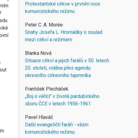
Protestantské církve v prvním roce
vním
komunistického režimu
V
ledu
Peter C. A. Morée
ické
Snahy Josefa L. Hromádky o soulad
ovní
mezi církví a režimem
Blanka Nová
Situace církví a jejich farářů v 50. letech
o
20. století, viděna přes agendu
out
okresního církevního tajemníka
e
František Plecháček
„Boj o věřící" v životě pardubického
sboru ČCE v letech 1956-1961
Pavel Hlaváč
Další evangeličtí faráři - vězni
em
komunistického režimu