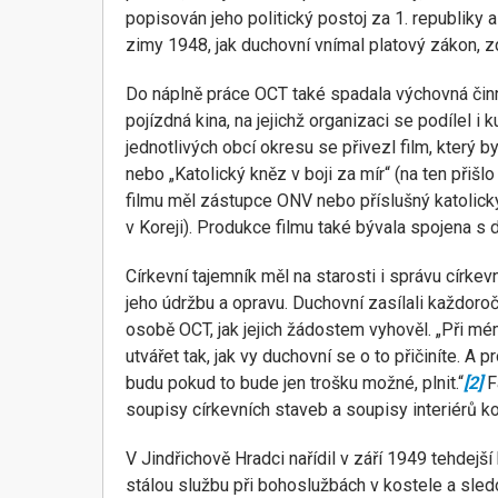
popisován jeho politický postoj za 1. republiky
zimy 1948, jak duchovní vnímal platový zákon, zd
Do náplně práce OCT také spadala výchovná činnos
pojízdná kina, na jejichž organizaci se podílel i
jednotlivých obcí okresu se přivezl film, který 
nebo „Katolický kněz v boji za mír“ (na ten přišl
filmu měl zástupce ONV nebo příslušný katolický 
v Koreji). Produkce filmu také bývala spojena s da
Církevní tajemník měl na starosti i správu církev
jeho údržbu a opravu. Duchovní zasílali každoro
osobě OCT, jak jejich žádostem vyhověl. „Při m
utvářet tak, jak vy duchovní se o to přičiníte. A
budu pokud to bude jen trošku možné, plnit.“
[2]
F
soupisy církevních staveb a soupisy interiérů ko
V Jindřichově Hradci nařídil v září 1949 tehdejš
stálou službu při bohoslužbách v kostele a sledo