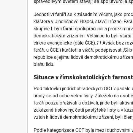
spravedlivým světem stávají se spolutvůrci a spo
Jednotliví faráři se k zásadním věcem, jako pr
kláštera v Jindřichově Hradci, stavěli různě. Far
skupině I. byli faráři spolupracující a prorežimní 
demokratickým zřízením. Většinou to byli starší 
církve evangelické (dále ČCE).
11
Avšak bez rozd
faráři, u ČCE i kurátoři a vikáři, podepisovat „S
republice a jejímu lidově demokratickému zřízen
blahu lidu.
Situace v římskokatolických farnos
Pod taktovku jindřichohradeckých OCT spadalo de
úřady se od sebe velmi lišily. Záleželo na osobě 
faráři pouze přežívali a dožívali, jinde byli aktiv
zakázané tiskoviny, četli pastýřské listy a v ká
vztah k lidově demokratickému zřízení, byli člen
Podle kategorizace OCT byla mezi duchovními v ř