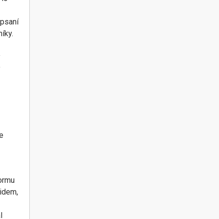
 psaní
íky.
ý
y
je
formu
lidem,
l