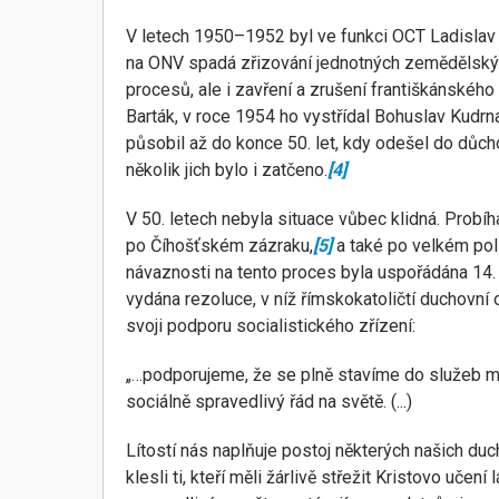
V letech 1950–1952 byl ve funkci OCT Ladislav 
na ONV spadá zřizování jednotných zemědělských
procesů, ale i zavření a zrušení františkánského
Barták, v roce 1954 ho vystřídal Bohuslav Kudrn
působil až do konce 50. let, kdy odešel do důc
několik jich bylo i zatčeno.
[4]
V 50. letech nebyla situace vůbec klidná. Probíh
po Číhošťském zázraku,
[5]
a také po velkém pol
návaznosti na tento proces byla uspořádána 14.
vydána rezoluce, v níž římskokatoličtí duchovní 
svoji podporu socialistického zřízení:
„…podporujeme, že se plně stavíme do služeb myš
sociálně spravedlivý řád na světě. (...)
Lítostí nás naplňuje postoj některých našich duc
klesli ti, kteří měli žárlivě střežit Kristovo uče