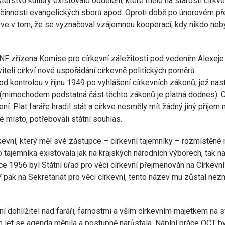
sterstvu kultury existovalo oddělení, které mělo na starosti církve
 činnosti evangelických sborů apod. Oproti době po únorovém př
rkve v tom, že se vyznačoval vzájemnou kooperací, kdy nikdo neb
NF zřízena Komise pro církevní záležitosti pod vedením Alexeje
iteli církví nové uspořádání církevně politických poměrů.
d kontrolou v říjnu 1949 po vyhlášení církevních zákonů, jež nast
(mimochodem podstatná část těchto zákonů je platná dodnes). C
ní. Plat faráře hradil stát a církve nesměly mít žádný jiný příjem 
 místo, potřebovali státní souhlas.
rkevní, který měl své zástupce – církevní tajemníky – rozmístěné 
o tajemníka existovala jak na krajských národních výborech, tak na
e 1956 byl Státní úřad pro věci církevní přejmenován na Církevní
967 pak na Sekretariát pro věci církevní, tento název mu zůstal ne
hní dohlížitel nad faráři, farnostmi a vším církevním majetkem na
 let se agenda měnila a postupně narůstala. Náplní práce OCT b