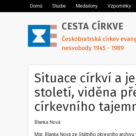
Domů
Studie
Medailony
Vzpomínky
CESTA CÍRKVE
Českobratrská církev evan
nesvobody 1945 - 1989
Situace církví a je
století, viděna p
církevního tajem
Blanka Nová
Mgr. Blanka Nová ze Státního okresního archivu 