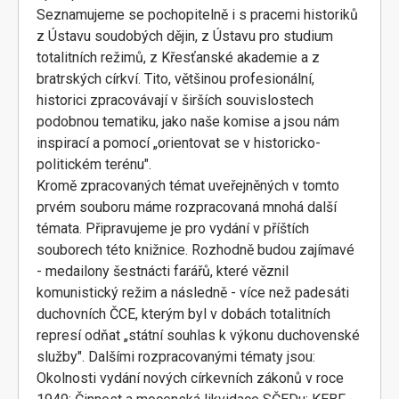
Seznamujeme se pochopitelně i s pracemi historiků
z Ústavu soudobých dějin, z Ústavu pro studium
totalitních režimů, z Křesťanské akademie a z
bratrských církví. Tito, většinou profesionální,
historici zpracovávají v širších souvislostech
podobnou tematiku, jako naše komise a jsou nám
inspirací a pomocí „orientovat se v historicko-
politickém terénu".
Kromě zpracovaných témat uveřejněných v tomto
prvém souboru máme rozpracovaná mnohá další
témata. Připravujeme je pro vydání v příštích
souborech této knižnice. Rozhodně budou zajímavé
- medailony šestnácti farářů, které věznil
komunistický režim a následně - více než padesáti
duchovních ČCE, kterým byl v dobách totalitních
represí odňat „státní souhlas k výkonu duchovenské
služby". Dalšími rozpracovanými tématy jsou:
Okolnosti vydání nových církevních zákonů v roce