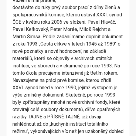
Vážení a milí přátelé,
dostáváte do ruky prvý soubor prací z dílny členů a
spolupracovníků komise, kterou ustavil XXXI. synod
ČCE v květnu roku 2006 ve složení: Pavel Hlaváč,
Pavel Keřkovský, Peter Morée, Miloš Rejchrt a
Martin Šimsa. Podle zadání máme doplnit dokument
z roku 1993 „Cesta církve v letech 1945 až 1989" o
nové poznatky a nová hodnocení, na základě
materiálů, které se objevily v archivech státních
institucí, ve sborech a v ekumeně po roce 1993. Na
tomto úkolu pracujeme intenzivně již třetím rokem.
Navazujeme na práci prvé komise, kterou zřídil
XXVI. synod hned v roce 1990, jejímž výstupem je
výše zmíněný dokument. Skutečně, po roce 1993
byly zpřístupněny mnohé nové archivní fondy, které
otevírají celé soubory dokumentů, dříve opatřených
razítky TAJNÉ a PŘÍSNĚ TAJNÉ, jež dávají
nahlédnout až do „kuchyně institucí totalitního
režimu", vykonávajících víc než jen uzákoněný dohled