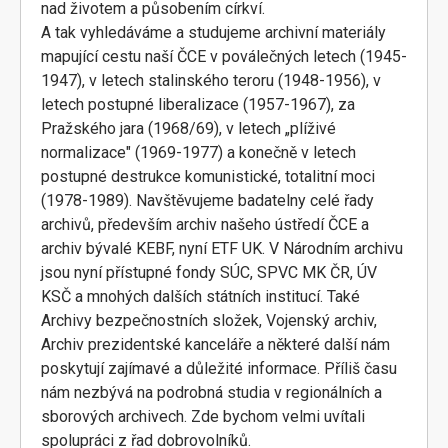
nad životem a působením církví.
A tak vyhledáváme a studujeme archivní materiály
mapující cestu naší ČCE v poválečných letech (1945-
1947), v letech stalinského teroru (1948-1956), v
letech postupné liberalizace (1957-1967), za
Pražského jara (1968/69), v letech „plíživé
normalizace" (1969-1977) a konečně v letech
postupné destrukce komunistické, totalitní moci
(1978-1989). Navštěvujeme badatelny celé řady
archivů, především archiv našeho ústředí ČCE a
archiv bývalé KEBF, nyní ETF UK. V Národním archivu
jsou nyní přístupné fondy SÚC, SPVC MK ČR, ÚV
KSČ a mnohých dalších státních institucí. Také
Archivy bezpečnostních složek, Vojenský archiv,
Archiv prezidentské kanceláře a některé další nám
poskytují zajímavé a důležité informace. Příliš času
nám nezbývá na podrobná studia v regionálních a
sborových archivech. Zde bychom velmi uvítali
spolupráci z řad dobrovolníků.