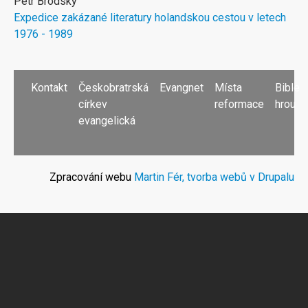
Petr Brodský
Expedice zakázané literatury holandskou cestou v letech
1976 - 1989
PATIČKA
Kontakt
Českobratrská
Evangnet
Místa
Bible
církev
reformace
hrou
evangelická
Zpracování webu
Martin Fér, tvorba webů v Drupalu