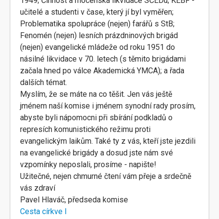
1949; Činnost a mocenská likvidace SČEDu; KEBF -
učitelé a studenti v čase, který jí byl vyměřen;
Problematika spolupráce (nejen) farářů s StB;
Fenomén (nejen) lesních prázdninových brigád
(nejen) evangelické mládeže od roku 1951 do
násilné likvidace v 70. letech (s těmito brigádami
začala hned po válce Akademická YMCA); a řada
dalších témat.
Myslím, že se máte na co těšit. Jen vás ještě
jménem naší komise i jménem synodní rady prosím,
abyste byli nápomocni při sbírání podkladů o
represích komunistického režimu proti
evangelickým laikům. Také ty z vás, kteří jste jezdili
na evangelické brigády a dosud jste nám své
vzpomínky neposlali, prosíme - napište!
Užitečné, nejen chmurné čtení vám přeje a srdečně
vás zdraví
Pavel Hlaváč, předseda komise
Cesta církve I