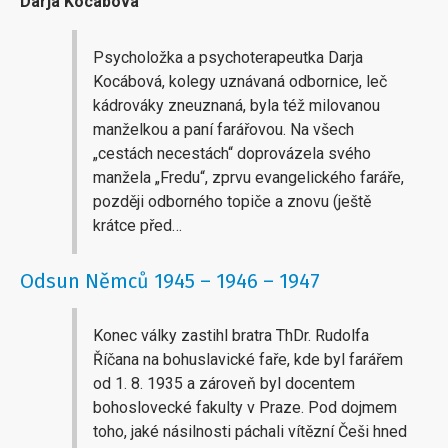
Darja Kocábová
Psycholožka a psychoterapeutka Darja
Kocábová, kolegy uznávaná odbornice, leč
kádrováky zneuznaná, byla též milovanou
manželkou a paní farářovou. Na všech
„cestách necestách“ doprovázela svého
manžela „Fredu“, zprvu evangelického faráře,
později odborného topiče a znovu (ještě
krátce před…
Odsun Němců 1945 – 1946 – 1947
Konec války zastihl bratra ThDr. Rudolfa
Říčana na bohuslavické faře, kde byl farářem
od 1. 8. 1935 a zároveň byl docentem
bohoslovecké fakulty v Praze. Pod dojmem
toho, jaké násilnosti páchali vítězní Češi hned