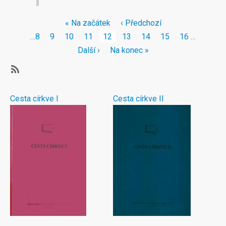
Pagination
First
« Na začátek
Předchozí
‹ Předchozí
page
stránka
Stránka
…
8
Stránka
9
Stránka
10
Stránka
11
Aktuální
12
Stránka
13
Stránka
14
Stránka
15
Stránka
16
…
stránka
Následující
Další ›
Poslední
Na konec »
stránka
stránka
Subscribe
Cesta církve I
Cesta církve II