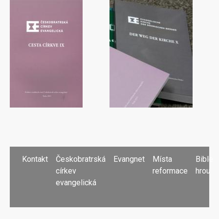
PATIČKA
Kontakt
Českobratrská
Evangnet
Místa
Bible
církev
reformace
hrou
evangelická