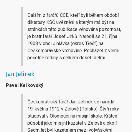
Dalším z farářů ČCE, kteří byli během období
diktatury KSČ uvězněni a kterým má být na
stránkách této publikace věnována pozornost,
je bratr farář Josef Jirků. Narodil se 21. října
1908 v obci Jihlávka (okres Třešť) na
Českomoravské vrchovině. Pocházel z velmi
početné rodiny s celkem deseti dětmi…
Jan Jelínek
Pavel Keřkovský
Českobratrský farář Jan Jelínek se narodil
19. května 1912 v Zelově (Polsko). Čtyři roky
studoval v Olomouci na misijní škole. Krátce
působil jako misijní kazatel v Zelově a okolí.
Sedm let byl kazatelem mezi volyňskými