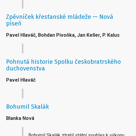
Zpěvníček křesťanské mládeže — Nová
píseň
Pavel Hlaváč, Bohdan Pivoňka, Jan Keller, P. Kalus
Pohnutá historie Spolku českobratrského
duchovenstva
Pavel Hlaváč
Bohumil Skalák
Blanka Nová
Bohumil Skalák ztratil státní souhlas k výkonu