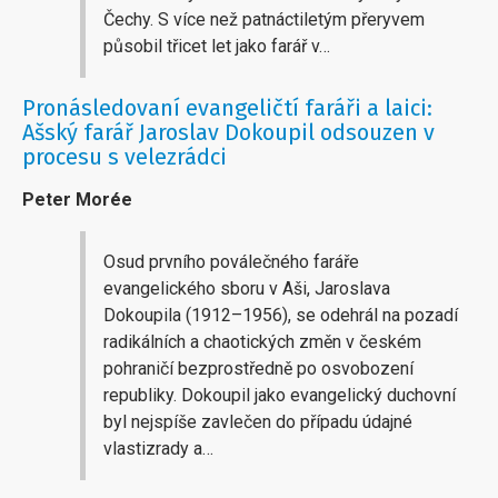
Čechy. S více než patnáctiletým přeryvem
působil třicet let jako farář v…
Pronásledovaní evangeličtí faráři a laici:
Ašský farář Jaroslav Dokoupil odsouzen v
procesu s velezrádci
Peter Morée
Osud prvního poválečného faráře
evangelického sboru v Aši, Jaroslava
Dokoupila (1912–1956), se odehrál na pozadí
radikálních a chaotických změn v českém
pohraničí bezprostředně po osvobození
republiky. Dokoupil jako evangelický duchovní
byl nejspíše zavlečen do případu údajné
vlastizrady a…