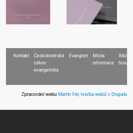
PATIČKA
Kontakt
Českobratrská
Evangnet
Místa
Bible
církev
reformace
hrou
evangelická
Zpracování webu
Martin Fér, tvorba webů v Drupalu