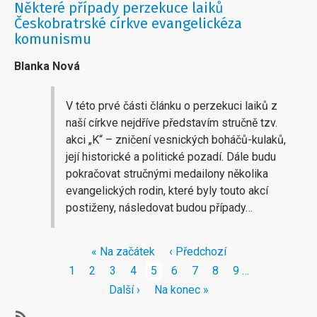
Některé případy perzekuce laiků
Českobratrské církve evangelickéza
komunismu
Blanka Nová
V této prvé části článku o perzekuci laiků z
naší církve nejdříve představím stručně tzv.
akci „K“ – zničení vesnických boháčů-kulaků,
její historické a politické pozadí. Dále budu
pokračovat stručnými medailony několika
evangelických rodin, které byly touto akcí
postiženy, následovat budou případy…
Pagination
First
« Na začátek
Předchozí
‹ Předchozí
page
stránka
Stránka
1
Stránka
2
Stránka
3
Stránka
4
Aktuální
5
Stránka
6
Stránka
7
Stránka
8
Stránka
9
…
stránka
Následující
Další ›
Poslední
Na konec »
stránka
stránka